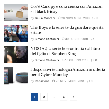
Cos’è Canopy e cosa centra con Amazon
e il black friday
by
Giulia Montani
28 NOVEMBRE 2019
0
The Boys è la serie tv da guardare questa
estate
by
Simone Stefanini
30 LUGLIO 2019
0
NOS4A2, la serie horror tratta dal libro
del figlio di Stephen King
by
Simone Stefanini
10 GIUGNO 2019
0
I dispositivi tecnologici Amazon in offerta
per il Cyber Monday
by
Redazione
26 NOVEMBRE 2018
0
1
2
…
6