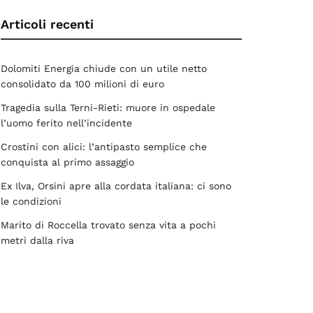
Articoli recenti
Dolomiti Energia chiude con un utile netto
consolidato da 100 milioni di euro
Tragedia sulla Terni-Rieti: muore in ospedale
l’uomo ferito nell’incidente
Crostini con alici: l’antipasto semplice che
conquista al primo assaggio
Ex Ilva, Orsini apre alla cordata italiana: ci sono
le condizioni
Marito di Roccella trovato senza vita a pochi
metri dalla riva