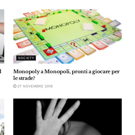
SOCIETY
l
Monopoly a Monopoli, pronti a giocare per
le strade?
27 NOVEMBRE 2019