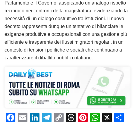
Parlamento e il Governo, auspicando un analogo rispetto
reciproco nei confronti della magistratura, evidenziando la
necessità di un dialogo costruttivo tra istituzioni. Il nuovo
decreto rappresenta dunque un tentativo di bilanciare le
esigenze produttive e occupazionali con una gestione più
efficiente e trasparente dei flussi migratori regolari, in un
contesto di tensioni politiche e sociali che continuano a
caratterizzare il dibattito pubblico italiano.
F
E
Li
T
C
T
Pi
W
X
C
a
m
n
el
o
h
n
h
o