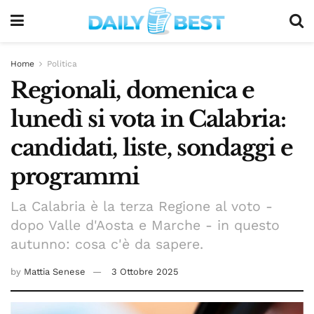
Home
Politica
Regionali, domenica e
lunedì si vota in Calabria:
candidati, liste, sondaggi e
programmi
La Calabria è la terza Regione al voto -
dopo Valle d'Aosta e Marche - in questo
autunno: cosa c'è da sapere.
by
Mattia Senese
3 Ottobre 2025