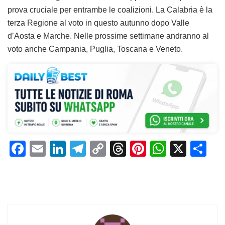
prova cruciale per entrambe le coalizioni. La Calabria è la
terza Regione al voto in questo autunno dopo Valle
d’Aosta e Marche. Nelle prossime settimane andranno al
voto anche Campania, Puglia, Toscana e Veneto.
F
E
Li
T
C
T
Pi
W
X
C
a
m
n
el
o
h
n
h
o
c
ai
k
e
p
re
te
at
n
e
l
e
gr
y
a
re
s
di
b
dI
a
Li
d
st
A
vi