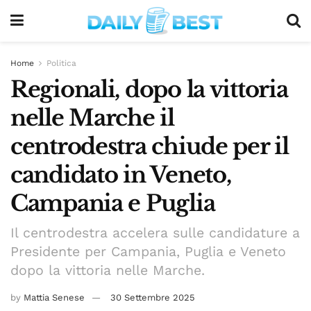
Home
Politica
Regionali, dopo la vittoria
nelle Marche il
centrodestra chiude per il
candidato in Veneto,
Campania e Puglia
Il centrodestra accelera sulle candidature a
Presidente per Campania, Puglia e Veneto
dopo la vittoria nelle Marche.
by
Mattia Senese
30 Settembre 2025