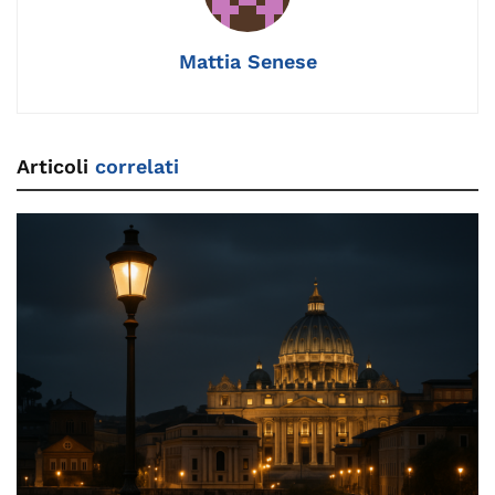
o
k
p
k
Mattia Senese
Articoli
correlati