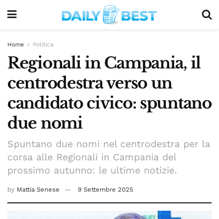
Home
Politica
Regionali in Campania, il
centrodestra verso un
candidato civico: spuntano
due nomi
Spuntano due nomi nel centrodestra per la
corsa alle Regionali in Campania del
prossimo autunno: le ultime notizie.
by
Mattia Senese
9 Settembre 2025