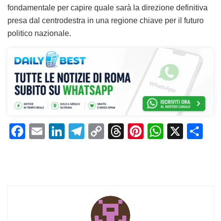
fondamentale per capire quale sarà la direzione definitiva
presa dal centrodestra in una regione chiave per il futuro
politico nazionale.
F
E
Li
T
C
T
Pi
W
X
C
a
m
n
el
o
h
n
h
o
c
ai
k
e
p
re
te
at
n
e
l
e
gr
y
a
re
s
di
b
dI
a
Li
d
st
A
vi
o
n
m
n
s
p
di