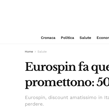
Cronaca
Politica
Salute
Econo
Home
Salute
Eurospin fa que
promettono: 50 
Eurospin, discount amatissimo in Ital
perdere.