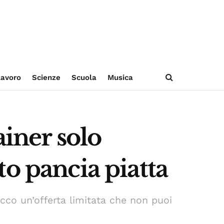
avoro
Scienze
Scuola
Musica
ainer solo
o pancia piatta
ecco un’offerta limitata che non puoi