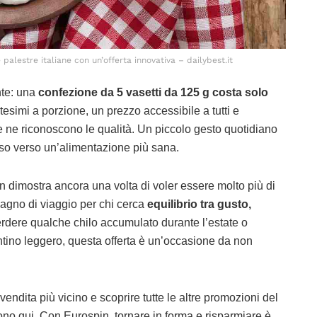
 palestre italiane con un’offerta innovativa – dailybest.it
te: una
confezione da 5 vasetti da 125 g costa solo
tesimi a porzione, un prezzo accessibile a tutti e
e ne riconoscono le qualità. Un piccolo gesto quotidiano
rso verso un’alimentazione più sana.
in dimostra ancora una volta di voler essere molto più di
gno di viaggio per chi cerca
equilibrio tra gusto,
erdere qualche chilo accumulato durante l’estate o
ino leggero, questa offerta è un’occasione da non
vendita più vicino e scoprire tutte le altre promozioni del
no qui. Con Eurospin, tornare in forma e risparmiare è