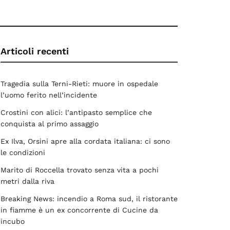
Articoli recenti
Tragedia sulla Terni-Rieti: muore in ospedale
l’uomo ferito nell’incidente
Crostini con alici: l’antipasto semplice che
conquista al primo assaggio
Ex Ilva, Orsini apre alla cordata italiana: ci sono
le condizioni
Marito di Roccella trovato senza vita a pochi
metri dalla riva
Breaking News: incendio a Roma sud, il ristorante
in fiamme è un ex concorrente di Cucine da
incubo