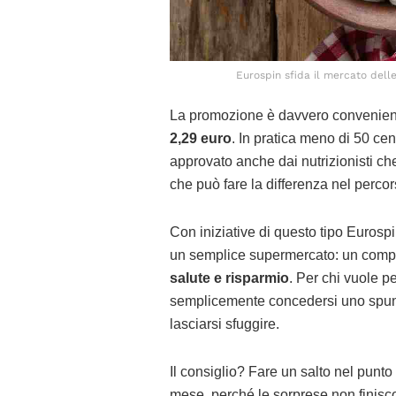
Eurospin sfida il mercato delle
La promozione è davvero convenien
2,29 euro
. In pratica meno di 50 cen
approvato anche dai nutrizionisti ch
che può fare la differenza nel perco
Con iniziative di questo tipo Eurosp
un semplice supermercato: un compa
salute e risparmio
. Per chi vuole p
semplicemente concedersi uno spunt
lasciarsi sfuggire.
Il consiglio? Fare un salto nel punto 
mese, perché le sorprese non finisco