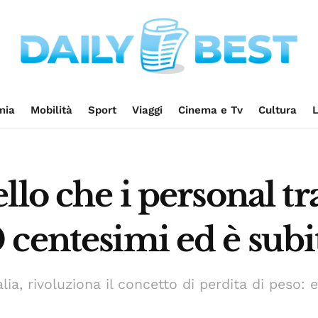
mia
Mobilità
Sport
Viaggi
Cinema e Tv
Cultura
L
llo che i personal tr
centesimi ed è subit
ia, rivoluziona il concetto di perdita di peso: 