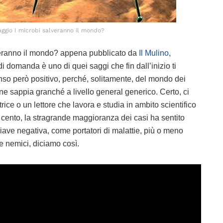
aggio I microbi salveranno il mondo?
lveranno il mondo? appena pubblicato da
Il Mulino
,
di domanda è uno di quei saggi che fin dall’inizio ti
enso però positivo, perché, solitamente, del mondo dei
 ne sappia granché a livello general generico. Certo, ci
rice o un lettore che lavora e studia in ambito scientifico
o cento, la stragrande maggioranza dei casi ha sentito
chiave negativa, come portatori di malattie, più o meno
 nemici, diciamo così.