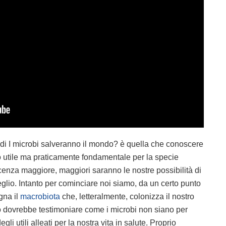
le di I microbi salveranno il mondo? è quella che conoscere
 utile ma praticamente fondamentale per la specie
cenza maggiore, maggiori saranno le nostre possibilità di
eglio. Intanto per cominciare noi siamo, da un certo punto
gna il
macrobiota
che, letteralmente, colonizza il nostro
tto dovrebbe testimoniare come i microbi non siano per
li utili alleati per la nostra vita in salute. Proprio