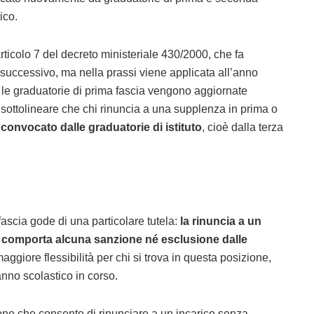
ico.
ticolo 7 del decreto ministeriale 430/2000, che fa
o successivo, ma nella prassi viene applicata all’anno
 le graduatorie di prima fascia vengono aggiornate
sottolineare che chi rinuncia a una supplenza in prima o
onvocato dalle graduatorie di istituto
, cioè dalla terza
 fascia gode di una particolare tutela:
la rinuncia a un
 comporta alcuna sanzione né esclusione dalle
ggiore flessibilità per chi si trova in questa posizione,
anno scolastico in corso.
ione che consente di rinunciare a un incarico senza