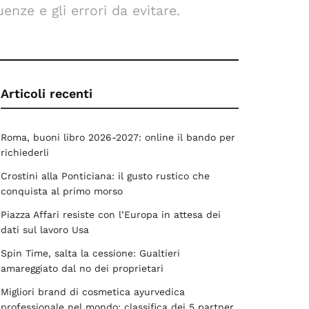
nze e gli errori da evitare.
Articoli recenti
Roma, buoni libro 2026-2027: online il bando per
richiederli
Crostini alla Ponticiana: il gusto rustico che
conquista al primo morso
Piazza Affari resiste con l’Europa in attesa dei
dati sul lavoro Usa
Spin Time, salta la cessione: Gualtieri
amareggiato dal no dei proprietari
Migliori brand di cosmetica ayurvedica
professionale nel mondo: classifica dei 5 partner