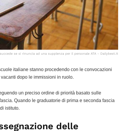
succede se si rinuncia ad una supplenza per il personale ATA - Dailybest.it
e scuole italiane stanno procedendo con le convocazioni
 vacanti dopo le immissioni in ruolo.
uendo un preciso ordine di priorità basato sulle
 fascia. Quando le graduatorie di prima e seconda fascia
i istituto.
ssegnazione delle