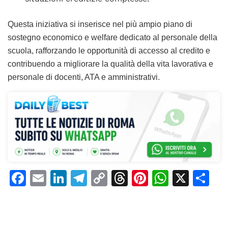
Questa iniziativa si inserisce nel più ampio piano di
sostegno economico e welfare dedicato al personale della
scuola, rafforzando le opportunità di accesso al credito e
contribuendo a migliorare la qualità della vita lavorativa e
personale di docenti, ATA e amministrativi.
F
E
Li
T
C
T
Pi
W
X
C
a
m
n
el
o
h
n
h
o
c
ai
k
e
p
re
te
at
n
e
l
e
gr
y
a
re
s
di