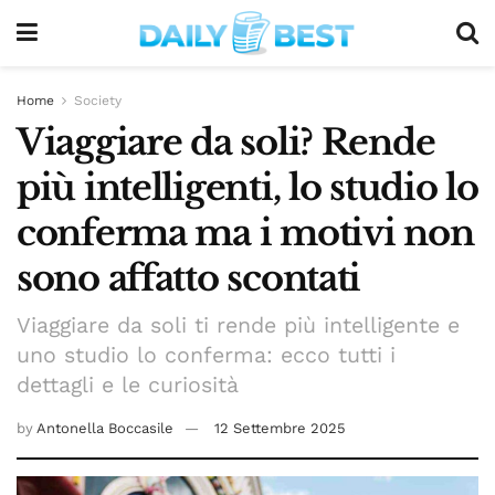
Home
Society
Viaggiare da soli? Rende
più intelligenti, lo studio lo
conferma ma i motivi non
sono affatto scontati
Viaggiare da soli ti rende più intelligente e
uno studio lo conferma: ecco tutti i
dettagli e le curiosità
by
Antonella Boccasile
12 Settembre 2025