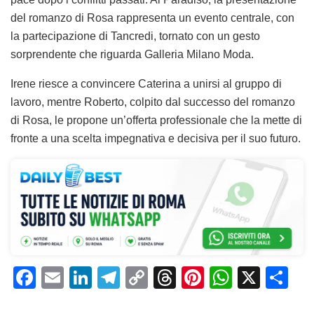
del romanzo di Rosa rappresenta un evento centrale, con
la partecipazione di Tancredi, tornato con un gesto
sorprendente che riguarda Galleria Milano Moda.
Irene riesce a convincere Caterina a unirsi al gruppo di
lavoro, mentre Roberto, colpito dal successo del romanzo
di Rosa, le propone un’offerta professionale che la mette di
fronte a una scelta impegnativa e decisiva per il suo futuro.
F
E
Li
T
C
T
Pi
W
X
C
a
m
n
el
o
h
n
h
o