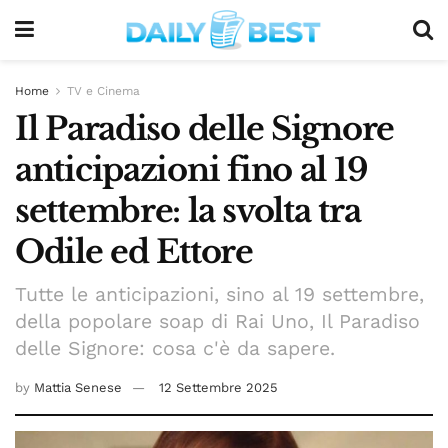
Home
TV e Cinema
Il Paradiso delle Signore
anticipazioni fino al 19
settembre: la svolta tra
Odile ed Ettore
Tutte le anticipazioni, sino al 19 settembre,
della popolare soap di Rai Uno, Il Paradiso
delle Signore: cosa c'è da sapere.
by
Mattia Senese
12 Settembre 2025