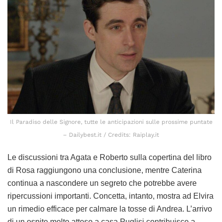
Il Paradiso delle Signore, tutte le anticipazioni sulle prossime puntate
– Dailybest.it / Credits: Raiplay.it
Le discussioni tra Agata e Roberto sulla copertina del libro
di Rosa raggiungono una conclusione, mentre Caterina
continua a nascondere un segreto che potrebbe avere
ripercussioni importanti. Concetta, intanto, mostra ad Elvira
un rimedio efficace per calmare la tosse di Andrea. L’arrivo
di un ospite molto atteso a casa Puglisi contribuisce a