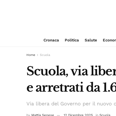
Cronaca
Politica
Salute
Econo
Home
Scuola
Scuola, via lib
e arretrati da 1
Via libera del Governo per il nuovo 
by
Mattia Senese
12 Dicembre 2025
in
Scuola