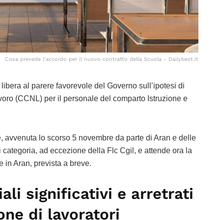
Cosa prevede l'accordo per il nuovo contratto della Scuola - Dailybest.it
ia libera al parere favorevole del Governo sull’ipotesi di
voro (CCNL) per il personale del comparto Istruzione e
e, avvenuta lo scorso 5 novembre da parte di Aran e delle
i categoria, ad eccezione della Flc Cgil, e attende ora la
 in Aran, prevista a breve.
li significativi e arretrati
one di lavoratori