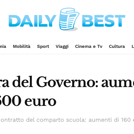
mia
Mobilità
Sport
Viaggi
Cinema e Tv
Cultura
L
era del Governo: aum
.600 euro
contratto del comparto scuola: aumenti di 160 e