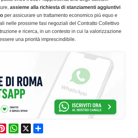
ture,
assieme alla richiesta di stanziamenti aggiuntivi
io
per assicurare un trattamento economico più equo e
li nelle prossime fasi negoziali del Contratto Collettivo
uzione e ricerca, in un contesto in cui la valorizzazione
essere una priorità imprescindibile.
Pi
W
X
C