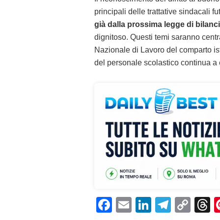
principali delle trattative sindacali fu
già dalla prossima legge di bilanc
dignitoso. Questi temi saranno centra
Nazionale di Lavoro del comparto istr
del personale scolastico continua a 
F
E
Li
T
C
T