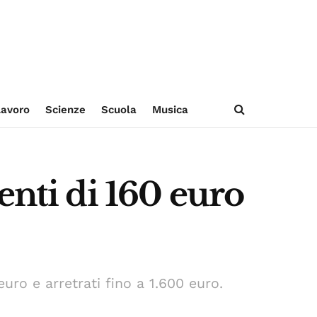
avoro
Scienze
Scuola
Musica
enti di 160 euro
uro e arretrati fino a 1.600 euro.