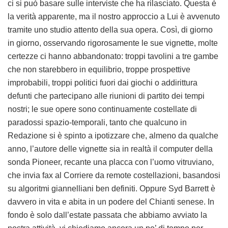
ci si può basare sulle interviste che ha rilasciato. Questa è
la verità apparente, ma il nostro approccio a Lui è avvenuto
tramite uno studio attento della sua opera. Così, di giorno
in giorno, osservando rigorosamente le sue vignette, molte
certezze ci hanno abbandonato: troppi tavolini a tre gambe
che non starebbero in equilibrio, troppe prospettive
improbabili, troppi politici fuori dai giochi o addirittura
defunti che partecipano alle riunioni di partito dei tempi
nostri; le sue opere sono continuamente costellate di
paradossi spazio-temporali, tanto che qualcuno in
Redazione si è spinto a ipotizzare che, almeno da qualche
anno, l’autore delle vignette sia in realtà il computer della
sonda Pioneer, recante una placca con l’uomo vitruviano,
che invia fax al Corriere da remote costellazioni, basandosi
su algoritmi giannelliani ben definiti. Oppure Syd Barrett è
davvero in vita e abita in un podere del Chianti senese. In
fondo è solo dall’estate passata che abbiamo avviato la