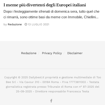
I meme più divertenti degli Europei italiani
Dopo i festeggiamente sfrenati di domenica sera, tutto quel che
ci rimarrà, sono ottime basi da meme con Immobile, Chiellini...
by
Redazione
13 LUGLIO 2021
Redazione
Privacy Policy
Disclaimer
Copyright © 2025 Dailybest.it proprietà e gestione multimediale di Too
Bee Srl - Via Cavour 310 - 00184 Roma - P.Iva 17773611003 - Testata
giornalistica registrata presso Tribunale di Roma con n° 87-2025 del
25-09-2025 - Direttore responsabile Francesca Testa