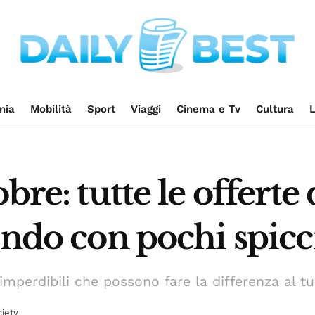
mia
Mobilità
Sport
Viaggi
Cinema e Tv
Cultura
L
bre: tutte le offert
ondo con pochi spicc
imperdibili che possono fare la differenza al tuo 
iety