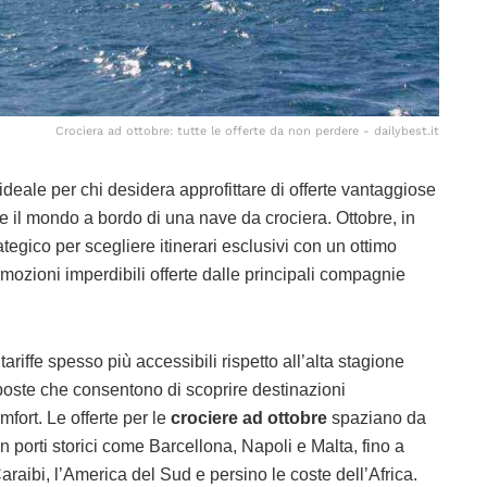
Crociera ad ottobre: tutte le offerte da non perdere - dailybest.it
eale per chi desidera approfittare di offerte vantaggiose
e il mondo a bordo di una nave da crociera. Ottobre, in
tegico per scegliere itinerari esclusivi con un ottimo
mozioni imperdibili offerte dalle principali compagnie
tariffe spesso più accessibili rispetto all’alta stagione
oste che consentono di scoprire destinazioni
mfort. Le offerte per le
crociere ad ottobre
spaziano da
in porti storici come Barcellona, Napoli e Malta, fino a
raibi, l’America del Sud e persino le coste dell’Africa.