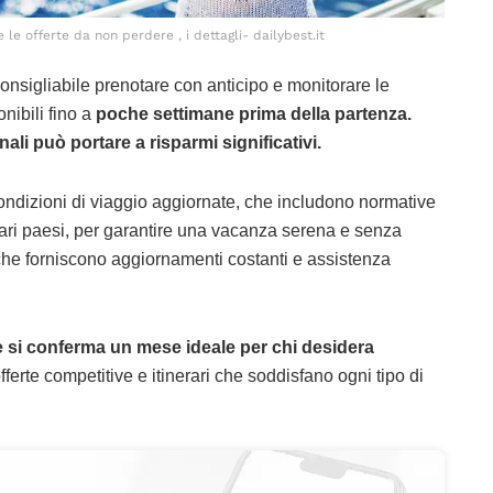
 le offerte da non perdere , i dettagli- dailybest.it
 consigliabile prenotare con anticipo e monitorare le
nibili fino a
poche settimane prima della partenza.
nali può portare a risparmi significativi.
condizioni di viaggio aggiornate, che includono normative
 vari paesi, per garantire una vacanza serena e senza
che forniscono aggiornamenti costanti e assistenza
 si conferma un mese ideale per chi desidera
ferte competitive e itinerari che soddisfano ogni tipo di