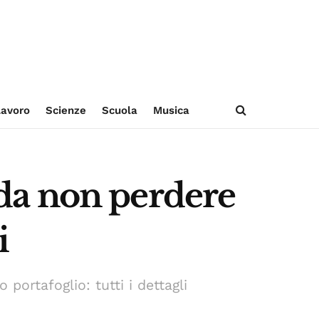
avoro
Scienze
Scuola
Musica
e da non perdere
i
portafoglio: tutti i dettagli