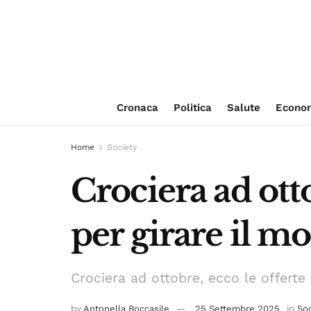
Cronaca
Politica
Salute
Econo
Home
Society
Crociera ad otto
per girare il m
Crociera ad ottobre, ecco le offerte 
by
Antonella Boccasile
25 Settembre 2025
in
Soc