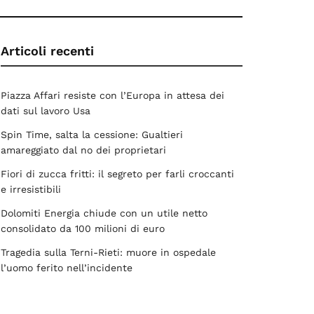
Articoli recenti
Piazza Affari resiste con l’Europa in attesa dei
dati sul lavoro Usa
Spin Time, salta la cessione: Gualtieri
amareggiato dal no dei proprietari
Fiori di zucca fritti: il segreto per farli croccanti
e irresistibili
Dolomiti Energia chiude con un utile netto
consolidato da 100 milioni di euro
Tragedia sulla Terni-Rieti: muore in ospedale
l’uomo ferito nell’incidente