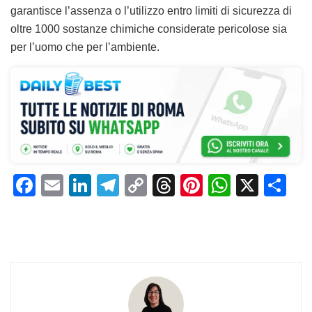
garantisce l’assenza o l’utilizzo entro limiti di sicurezza di
oltre 1000 sostanze chimiche considerate pericolose sia
per l’uomo che per l’ambiente.
F
E
Li
T
C
T
Pi
W
X
C
a
m
n
el
o
h
n
h
o
c
ai
k
e
p
re
te
at
n
e
l
e
gr
y
a
re
s
di
b
dI
a
Li
d
st
A
vi
o
n
m
n
s
p
di