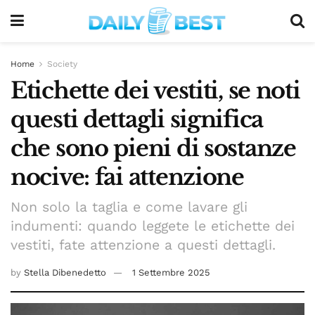
Home
Society
Etichette dei vestiti, se noti
questi dettagli significa
che sono pieni di sostanze
nocive: fai attenzione
Non solo la taglia e come lavare gli
indumenti: quando leggete le etichette dei
vestiti, fate attenzione a questi dettagli.
by
Stella Dibenedetto
1 Settembre 2025