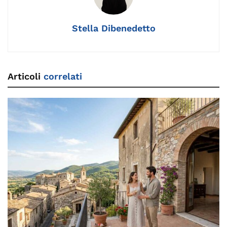
o
k
p
k
Stella Dibenedetto
Articoli
correlati