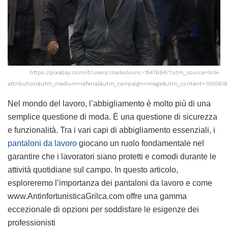
https://pixabay.com/it/users/markolovric-1547694/?utm_source=link-
attribution&utm_medium=referral&utm_campaign=image&utm_content=1000618
Nel mondo del lavoro, l’abbigliamento è molto più di una
semplice questione di moda. È una questione di sicurezza
e funzionalità. Tra i vari capi di abbigliamento essenziali, i
pantaloni da lavoro
giocano un ruolo fondamentale nel
garantire che i lavoratori siano protetti e comodi durante le
attività quotidiane sul campo. In questo articolo,
esploreremo l’importanza dei pantaloni da lavoro e come
www.AntinfortunisticaGrilca.com offre una gamma
eccezionale di opzioni per soddisfare le esigenze dei
professionisti