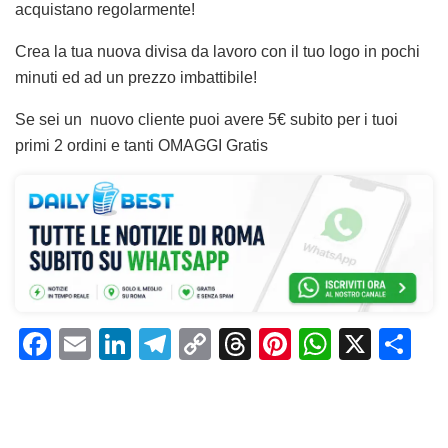
acquistano regolarmente!
Crea la tua nuova divisa da lavoro con il tuo logo in pochi
minuti ed ad un prezzo imbattibile!
Se sei un nuovo cliente puoi avere 5€ subito per i tuoi
primi 2 ordini e tanti OMAGGI Gratis
F
E
Li
T
C
T
Pi
W
X
C
a
m
n
el
o
h
n
h
o
c
ai
k
e
p
re
te
at
n
e
l
e
gr
y
a
re
s
di