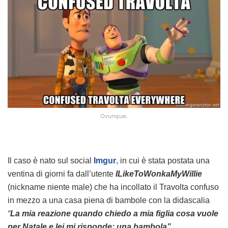
Ovunque.
Il caso è nato sul social
Imgur
, in cui è stata postata una
ventina di giorni fa dall’utente
ILikeToWonkaMyWillie
(nickname niente male) che ha incollato il Travolta confuso
in mezzo a una casa piena di bambole con la didascalia
“
La mia reazione quando chiedo a mia figlia cosa vuole
per Natale e lei mi risponde: una bambola”
.