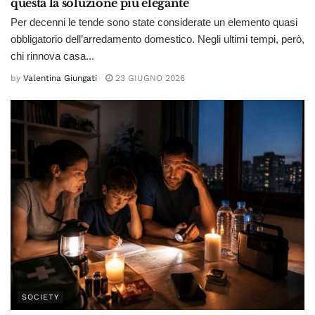
questa la soluzione più elegante
Per decenni le tende sono state considerate un elemento quasi
obbligatorio dell’arredamento domestico. Negli ultimi tempi, però,
chi rinnova casa...
by
Valentina Giungati
23 GIUGNO 2026
SOCIETY