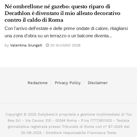
Né ombrellone né gazebo: questo riparo di
Decathlon è diventato il mio alleato decorativo
contro il caldo di Roma
Con l'arrivo dell'estate e delle prime ondate di calore, ritagliarsi
una zona d'obra su un terrazzo o un balcone diventa...
by
Valentina Giungati
20 GIUGNO 2026
Redazione
Privacy Policy
Disclaimer
Copyright © 2025 Dailybest.it proprietà e gestione multimediale di Too
Bee Srl - Via Cavour 310 - 00184 Roma - P.Iva 17773611003 - Testata
giornalistica registrata presso Tribunale di Roma con n° 87-2025 del
25-09-2025 - Direttore responsabile Francesca Testa