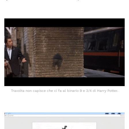
Travolta non capisce che ci fa al binario 9 e 3/4 di Harry Potter.