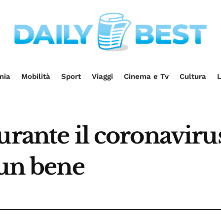
mia
Mobilità
Sport
Viaggi
Cinema e Tv
Cultura
L
urante il coronaviru
 un bene