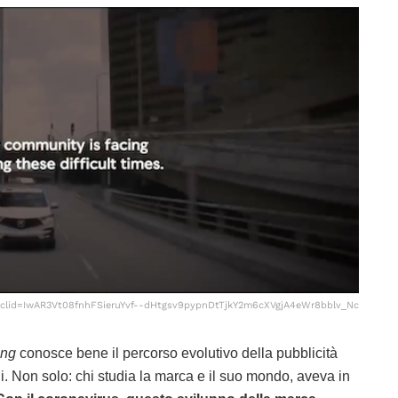
bclid=IwAR3Vt08fnhFSieruYvf--dHtgsv9pypnDtTjkY2m6cXVgjA4eWr8bblv_Nc
ing
conosce bene il percorso evolutivo della pubblicità
gi. Non solo: chi studia la marca e il suo mondo, aveva in