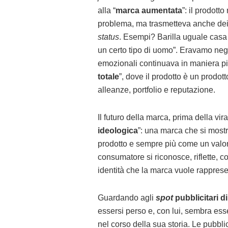
alla “
marca aumentata
”: il prodott
problema, ma trasmetteva anche dei 
status
. Esempi? Barilla uguale casa 
un certo tipo di uomo”. Eravamo negli
emozionali continuava in maniera più
totale
”, dove il prodotto è un prodo
alleanze, portfolio e reputazione.
Il futuro della marca, prima della vi
ideologica
”: una marca che si most
prodotto e sempre più come un valore 
consumatore si riconosce, riflette, 
identità che la marca vuole rapprese
Guardando agli
spot
pubblicitari d
essersi perso e, con lui, sembra es
nel corso della sua storia. Le pubbli