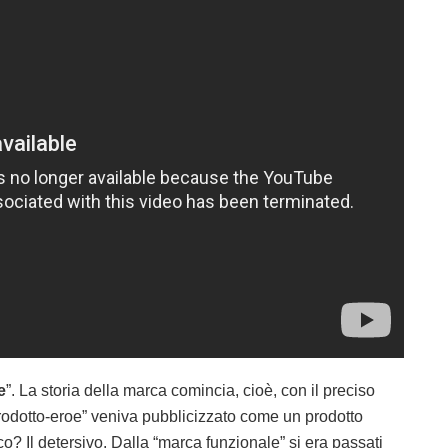
e
”. La storia della marca comincia, cioè, con il preciso
prodotto-eroe” veniva pubblicizzato come un prodotto
o? Il detersivo. Dalla “marca funzionale” si era passati