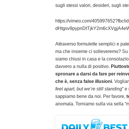
sugli stessi valori, desideri, sugli st
https://vimeo.com/405997652?fbcl
dHtgsv9pypnDtTjkY2m6cXVgjA4eW
Attraverso formulette semplici e pat
ma che insieme ci solleveremo? Su 
siamo chiusi in casa e la consolazio
davvero a nulla di positivo.
Piuttost
spronare a darsi da fare per reinv
che è, senza false illusioni
. Voglia
feet apart, but we’re still standing
” e
sappiamo bene da noi. Per favore,
t
anomala. Torniamo sulla via sella “