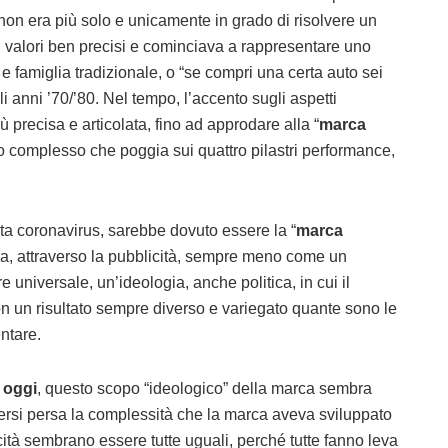
o non era più solo e unicamente in grado di risolvere un
valori ben precisi e cominciava a rappresentare uno
e famiglia tradizionale, o “se compri una certa auto sei
 anni ’70/’80. Nel tempo, l’accento sugli aspetti
 precisa e articolata, fino ad approdare alla “
marca
tto complesso che poggia sui quattro pilastri performance,
rata coronavirus, sarebbe dovuto essere la “
marca
ra, attraverso la pubblicità, sempre meno come un
universale, un’ideologia, anche politica, in cui il
con un risultato sempre diverso e variegato quante sono le
ntare.
i oggi
, questo scopo “ideologico” della marca sembra
sersi persa la complessità che la marca aveva sviluppato
cità sembrano essere tutte uguali, perché tutte fanno leva