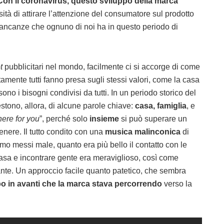
Con il coronavirus, questo sviluppo della marca
ità di attirare l’attenzione del consumatore sul prodotto
ancanze che ognuno di noi ha in questo periodo di
t
pubblicitari nel mondo, facilmente ci si accorge di come
tamente tutti fanno presa sugli stessi valori, come la casa
sono i bisogni condivisi da tutti. In un periodo storico del
estono, allora, di alcune parole chiave:
casa, famiglia
, e
here for you
”, perché solo
insieme
si può superare un
genere. Il tutto condito con una
musica malinconica
di
amo messi male, quanto era più bello il contatto con le
 casa e incontrare gente era meraviglioso, così come
rante. Un approccio facile quanto patetico, che sembra
ppo in avanti che la marca stava percorrendo
verso la