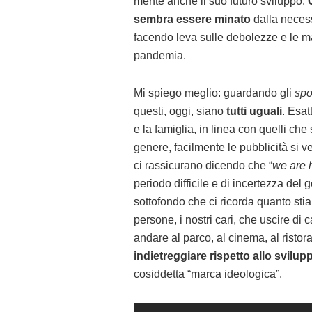
mente anche il suo futuro sviluppo.
sembra essere minato
dalla necess
facendo leva sulle debolezze e le m
pandemia.
Mi spiego meglio: guardando gli
spo
questi, oggi, siano
tutti uguali
. Esat
e la famiglia, in linea con quelli che 
genere, facilmente le pubblicità si v
ci rassicurano dicendo che “
we are 
periodo difficile e di incertezza del 
sottofondo che ci ricorda quanto sti
persone, i nostri cari, che uscire di
andare al parco, al cinema, al risto
indietreggiare rispetto allo svilu
cosiddetta “marca ideologica”.