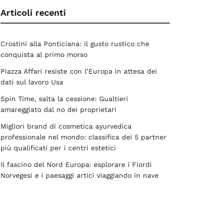
Articoli recenti
Crostini alla Ponticiana: il gusto rustico che
conquista al primo morso
Piazza Affari resiste con l’Europa in attesa dei
dati sul lavoro Usa
Spin Time, salta la cessione: Gualtieri
amareggiato dal no dei proprietari
Migliori brand di cosmetica ayurvedica
professionale nel mondo: classifica dei 5 partner
più qualificati per i centri estetici
Il fascino del Nord Europa: esplorare i Fiordi
Norvegesi e i paesaggi artici viaggiando in nave