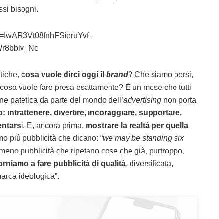
essi bisogni.
id=IwAR3Vt08fnhFSieruYvf–
r8bblv_Nc
etiche,
cosa vuole dirci oggi il
brand
? Che siamo persi,
cosa vuole fare presa esattamente? È un mese che tutti
ne patetica da parte del mondo dell’
advertising
non porta
o: intrattenere, divertire, incoraggiare, supportare,
entarsi
. E, ancora prima,
mostrare la realtà per quella
mo più pubblicità che dicano: “
we may be standing six
 meno pubblicità che ripetano cose che già, purtroppo,
orniamo a fare pubblicità di qualità
, diversificata,
marca ideologica”.