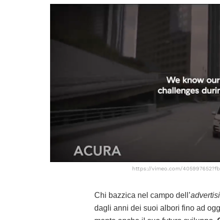
https://vimeo.com/405997652?f
Chi bazzica nel campo dell’
advertis
dagli anni dei suoi albori fino ad og