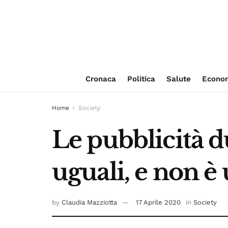
Cronaca
Politica
Salute
Econo
Home
Society
Le pubblicità d
uguali, e non è
by
Claudia Mazziotta
17 Aprile 2020
in
Society