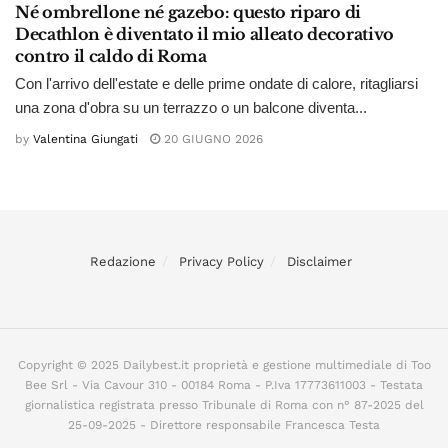
Né ombrellone né gazebo: questo riparo di
Decathlon è diventato il mio alleato decorativo
contro il caldo di Roma
Con l'arrivo dell'estate e delle prime ondate di calore, ritagliarsi
una zona d'obra su un terrazzo o un balcone diventa...
by
Valentina Giungati
20 GIUGNO 2026
Redazione
Privacy Policy
Disclaimer
Copyright © 2025 Dailybest.it proprietà e gestione multimediale di Too
Bee Srl - Via Cavour 310 - 00184 Roma - P.Iva 17773611003 - Testata
giornalistica registrata presso Tribunale di Roma con n° 87-2025 del
25-09-2025 - Direttore responsabile Francesca Testa