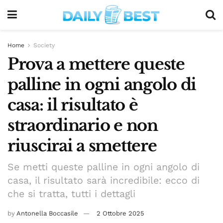
Home
Society
Prova a mettere queste
palline in ogni angolo di
casa: il risultato è
straordinario e non
riuscirai a smettere
Se metti queste palline in ogni angolo di
casa, il risultato sarà incredibile: ecco di
che si tratta, tutti i dettagli
by
Antonella Boccasile
2 Ottobre 2025