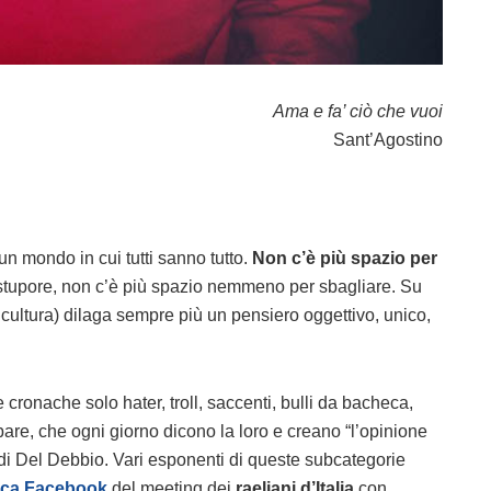
Ama e fa’ ciò che vuoi
Sant’Agostino
 mondo in cui tutti sanno tutto.
Non c’è più spazio per
o stupore, non c’è più spazio nemmeno per sbagliare. Su
a cultura) dilaga sempre più un pensiero oggettivo, unico,
cronache solo hater, troll, saccenti, bulli da bacheca,
pare, che ogni giorno dicono la loro e creano “l’opinione
i di Del Debbio. Vari esponenti di queste subcategorie
ca Facebook
del meeting dei
raeliani d’Italia
con