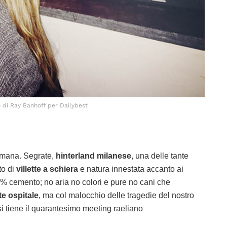
 di Ray Banhoff per Dailybest
timana. Segrate,
hinterland milanese
, una delle tante
to di
villette a schiera
e natura innestata accanto ai
100% cemento; no aria no colori e pure no cani che
e ospitale
, ma col malocchio delle tragedie del nostro
i tiene il quarantesimo meeting raeliano