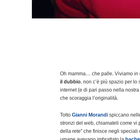
Oh mamma… che palle. Viviamo in un
il dubbio
, non c’è più spazio per l
internet (e di pari passo nella nostr
che scoraggia l’originalità.
Tolto
Gianni Morandi
spiccano nelle 
stronzi del web, chiamateli come vi 
della rete” che finisce negli special
umane avevano imbrattato la
bache