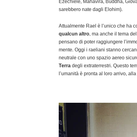
Ezechiele, Mahavira, Buddha, Giovann
sarebbero nate dagli Elohim).
Attualmente Rael è l’unico che ha co
qualcun altro
, ma anche il tema del
pensano di poter raggiungere l’immor
mente. Oggi i raeliani stanno cercand
neutrale con uno spazio aereo sicu
Terra
degli extraterrestri. Questo t
l’umanità è pronta al loro arrivo, alla 