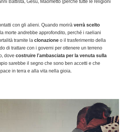
i Battista, Gesù, Maometto (perché tutte le religioni
ntatti con gli alieni. Quando morirà
verrà scelto
la morte andrebbe approfondito, perché i raeliani
talità tramite la
clonazione
o il trasferimento della
o di trattare con i governi per ottenere un terreno
ro, dove
costruire l’ambasciata per la venuta sulla
empio sarebbe il segno che sono ben accetti e che
pace in terra e alla vita nella gioia.