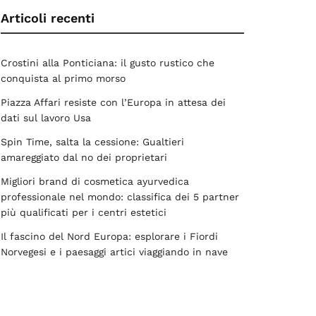
Articoli recenti
Crostini alla Ponticiana: il gusto rustico che
conquista al primo morso
Piazza Affari resiste con l’Europa in attesa dei
dati sul lavoro Usa
Spin Time, salta la cessione: Gualtieri
amareggiato dal no dei proprietari
Migliori brand di cosmetica ayurvedica
professionale nel mondo: classifica dei 5 partner
più qualificati per i centri estetici
Il fascino del Nord Europa: esplorare i Fiordi
Norvegesi e i paesaggi artici viaggiando in nave