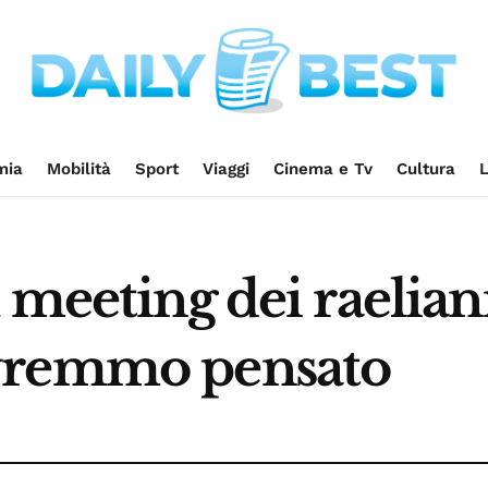
mia
Mobilità
Sport
Viaggi
Cinema e Tv
Cultura
L
meeting dei raeliani 
vremmo pensato