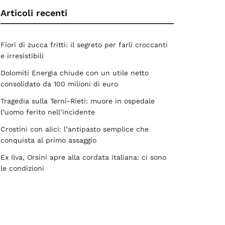
Articoli recenti
Fiori di zucca fritti: il segreto per farli croccanti
e irresistibili
Dolomiti Energia chiude con un utile netto
consolidato da 100 milioni di euro
Tragedia sulla Terni-Rieti: muore in ospedale
l’uomo ferito nell’incidente
Crostini con alici: l’antipasto semplice che
conquista al primo assaggio
Ex Ilva, Orsini apre alla cordata italiana: ci sono
le condizioni