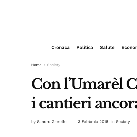
Cronaca
Politica
Salute
Econo
Home
Society
Con l’Umarèl Ca
i cantieri ancor
by
Sandro Giorello
3 Febbraio 2016
in
Society