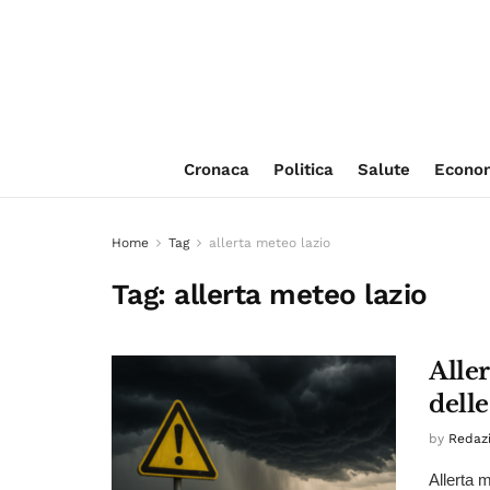
Cronaca
Politica
Salute
Econo
Home
Tag
allerta meteo lazio
Tag:
allerta meteo lazio
Aller
delle
by
Redaz
Allerta m