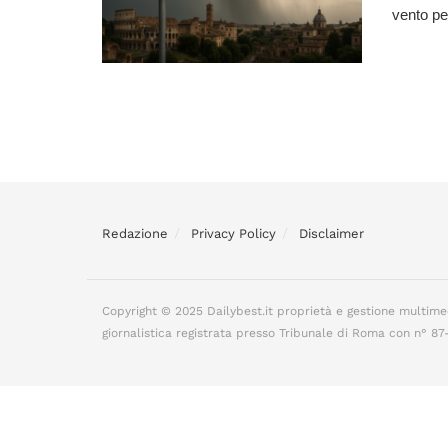
vento per
Redazione
Privacy Policy
Disclaimer
Copyright © 2025 Dailybest.it proprietà e gestione multime
giornalistica registrata presso Tribunale di Roma con n° 8