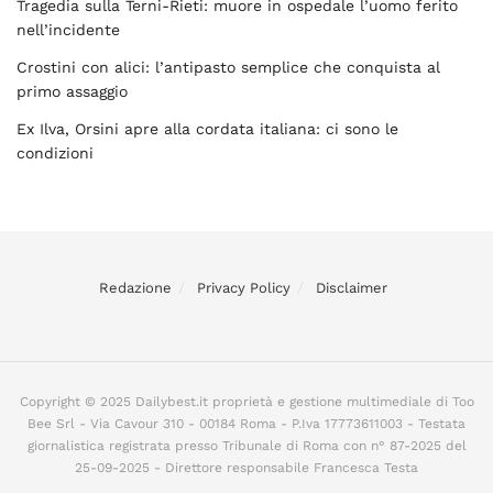
Tragedia sulla Terni-Rieti: muore in ospedale l’uomo ferito
nell’incidente
Crostini con alici: l’antipasto semplice che conquista al
primo assaggio
Ex Ilva, Orsini apre alla cordata italiana: ci sono le
condizioni
Redazione
Privacy Policy
Disclaimer
Copyright © 2025 Dailybest.it proprietà e gestione multimediale di Too
Bee Srl - Via Cavour 310 - 00184 Roma - P.Iva 17773611003 - Testata
giornalistica registrata presso Tribunale di Roma con n° 87-2025 del
25-09-2025 - Direttore responsabile Francesca Testa