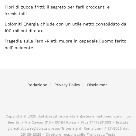
Fiori di zucca fritti: il segreto per farli croccanti e
irresistibili
Dolomiti Energia chiude con un utile netto consolidato da
100 milioni di euro
Tragedia sulla Terni-Rieti: muore in ospedale l’uomo ferito
nell’incidente
Redazione
Privacy Policy
Disclaimer
Copyright © 2025 Dailybest.it proprietà e gestione multimediale di Too
Bee Srl - Via Cavour 310 - 00184 Roma - P.Iva 17773611003 - Testata
giornalistica registrata presso Tribunale di Roma con n° 87-2025 del
25-09-2025 - Direttore responsabile Francesca Testa