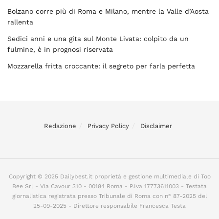
Bolzano corre più di Roma e Milano, mentre la Valle d’Aosta
rallenta
Sedici anni e una gita sul Monte Livata: colpito da un
fulmine, è in prognosi riservata
Mozzarella fritta croccante: il segreto per farla perfetta
Redazione
Privacy Policy
Disclaimer
Copyright © 2025 Dailybest.it proprietà e gestione multimediale di Too
Bee Srl - Via Cavour 310 - 00184 Roma - P.Iva 17773611003 - Testata
giornalistica registrata presso Tribunale di Roma con n° 87-2025 del
25-09-2025 - Direttore responsabile Francesca Testa