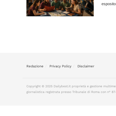
espositor
Redazione
Privacy Policy
Disclaimer
Copyright © 2025 Dailybest.it proprietà e gestione multime
giornalistica registrata presso Tribunale di Roma con n° 8