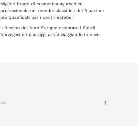
Migliori brand di cosmetica ayurvedica
professionale nel mondo: classifica dei 5 partner
più qualificati per i centri estetici
Il fascino del Nord Europa: esplorare i Fiordi
Norvegesi e i paesaggi artici viaggiando in nave
tata