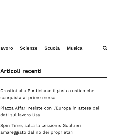
avoro
Scienze
Scuola
Musica
Articoli recenti
Crostini alla Ponticiana: il gusto rustico che
conquista al primo morso
Piazza Affari resiste con l’Europa in attesa dei
dati sul lavoro Usa
Spin Time, salta la cessione: Gualtieri
amareggiato dal no dei proprietari