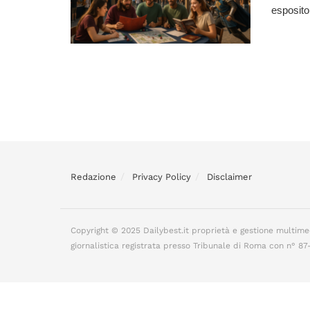
espositor
Redazione
Privacy Policy
Disclaimer
Copyright © 2025 Dailybest.it proprietà e gestione multime
giornalistica registrata presso Tribunale di Roma con n° 8