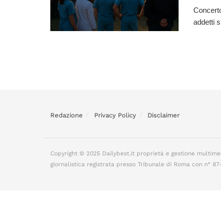
Concerto
addetti 
Redazione
Privacy Policy
Disclaimer
Copyright © 2025 Dailybest.it proprietà e gestione multime
giornalistica registrata presso Tribunale di Roma con n° 8