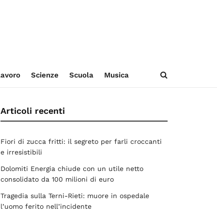
avoro
Scienze
Scuola
Musica
Articoli recenti
Fiori di zucca fritti: il segreto per farli croccanti
e irresistibili
Dolomiti Energia chiude con un utile netto
consolidato da 100 milioni di euro
Tragedia sulla Terni-Rieti: muore in ospedale
l’uomo ferito nell’incidente