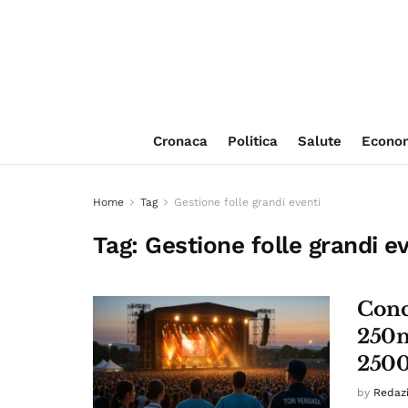
Cronaca
Politica
Salute
Econo
Home
Tag
Gestione folle grandi eventi
Tag:
Gestione folle grandi e
Conc
250m
2500
by
Redaz