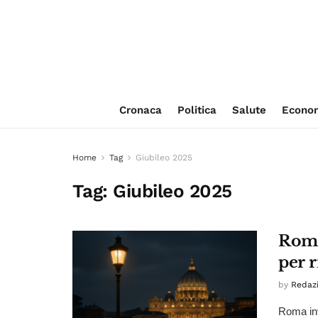
Cronaca
Politica
Salute
Econo
Home
Tag
Giubileo 2025
Tag:
Giubileo 2025
Roma
per 
by
Redaz
Roma inv