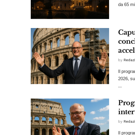
da 65 mil
Capu
conc
accel
by
Redaz
Il progr
2026, su
...
Prog
inte
by
Redaz
Il progr