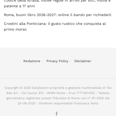
Codice della strada, nuove regole in arrivo per bici, multe e
patente a 17 anni
Roma, buoni libro 2026-2027: online il bando per richiederli
Crostini alla Ponticiana: il gusto rustico che conquista al
primo morso
Redazione
Privacy Policy
Disclaimer
Copyright © 2025 Dailybest.it proprietà e gestione multimediale di Too
Bee Srl - Via Cavour 310 - 00184 Roma - P.Iva 17773611003 - Testata
giornalistica registrata presso Tribunale di Roma con n° 87-2025 del
25-09-2025 - Direttore responsabile Francesca Testa