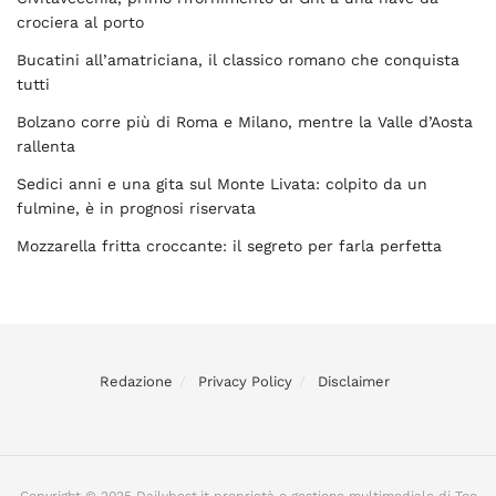
crociera al porto
Bucatini all’amatriciana, il classico romano che conquista
tutti
Bolzano corre più di Roma e Milano, mentre la Valle d’Aosta
rallenta
Sedici anni e una gita sul Monte Livata: colpito da un
fulmine, è in prognosi riservata
Mozzarella fritta croccante: il segreto per farla perfetta
Redazione
Privacy Policy
Disclaimer
Copyright © 2025 Dailybest.it proprietà e gestione multimediale di Too