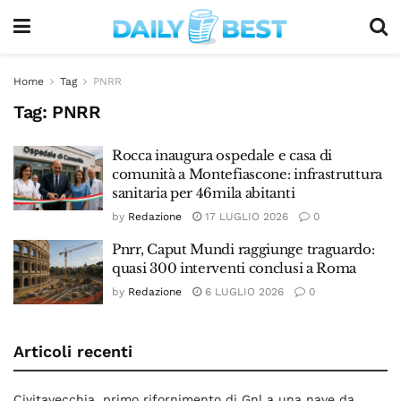
Home
Tag
PNRR
Tag:
PNRR
Rocca inaugura ospedale e casa di
comunità a Montefiascone: infrastruttura
sanitaria per 46mila abitanti
by
Redazione
17 LUGLIO 2026
0
Pnrr, Caput Mundi raggiunge traguardo:
quasi 300 interventi conclusi a Roma
by
Redazione
6 LUGLIO 2026
0
Articoli recenti
Civitavecchia, primo rifornimento di Gnl a una nave da