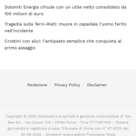
Dolomiti Energia chiude con un utile netto consolidato da
100 milioni di euro
Tragedia sulla Terni-Rieti: muore in ospedale l’uomo ferito
nell’incidente
Crostini con alici: l’antipasto semplice che conquista al
primo assaggio
Redazione
Privacy Policy
Disclaimer
Copyright © 2025 Dailybest.it proprietà e gestione multimediale di Too
Bee Srl - Via Cavour 310 - 00184 Roma - P.Iva 17773611003 - Testata
giornalistica registrata presso Tribunale di Roma con n° 87-2025 del
25-09-2025 - Direttore responsabile Francesca Testa