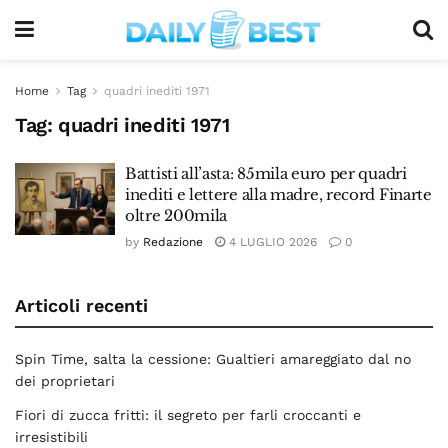
Home
Tag
quadri inediti 1971
Tag:
quadri inediti 1971
Battisti all’asta: 85mila euro per quadri
inediti e lettere alla madre, record Finarte
oltre 200mila
by
Redazione
4 LUGLIO 2026
0
Articoli recenti
Spin Time, salta la cessione: Gualtieri amareggiato dal no
dei proprietari
Fiori di zucca fritti: il segreto per farli croccanti e
irresistibili