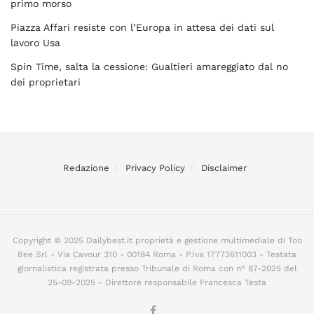
primo morso
Piazza Affari resiste con l’Europa in attesa dei dati sul
lavoro Usa
Spin Time, salta la cessione: Gualtieri amareggiato dal no
dei proprietari
Redazione
Privacy Policy
Disclaimer
Copyright © 2025 Dailybest.it proprietà e gestione multimediale di Too
Bee Srl - Via Cavour 310 - 00184 Roma - P.Iva 17773611003 - Testata
giornalistica registrata presso Tribunale di Roma con n° 87-2025 del
25-09-2025 - Direttore responsabile Francesca Testa