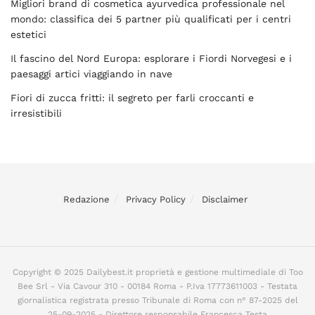
Migliori brand di cosmetica ayurvedica professionale nel
mondo: classifica dei 5 partner più qualificati per i centri
estetici
Il fascino del Nord Europa: esplorare i Fiordi Norvegesi e i
paesaggi artici viaggiando in nave
Fiori di zucca fritti: il segreto per farli croccanti e
irresistibili
Redazione
Privacy Policy
Disclaimer
Copyright © 2025 Dailybest.it proprietà e gestione multimediale di Too
Bee Srl - Via Cavour 310 - 00184 Roma - P.Iva 17773611003 - Testata
giornalistica registrata presso Tribunale di Roma con n° 87-2025 del
25-09-2025 - Direttore responsabile Francesca Testa