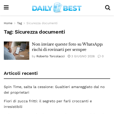
Home
Tag
Sicurezza documenti
Tag:
Sicurezza documenti
Non inviare queste foto su WhatsApp:
rischi di rovinarti per sempre
by
Roberto Torcolacci
3 GIUGNO 2026
0
Articoli recenti
Spin Time, salta la cessione: Gualtieri amareggiato dal no
dei proprietari
Fiori di zucca fritti: il segreto per farli croccanti e
irresistibili