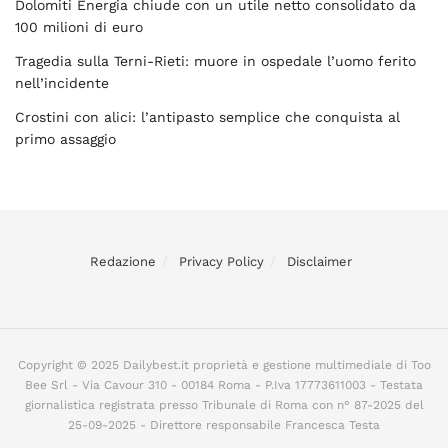
Dolomiti Energia chiude con un utile netto consolidato da
100 milioni di euro
Tragedia sulla Terni-Rieti: muore in ospedale l’uomo ferito
nell’incidente
Crostini con alici: l’antipasto semplice che conquista al
primo assaggio
Redazione
Privacy Policy
Disclaimer
Copyright © 2025 Dailybest.it proprietà e gestione multimediale di Too
Bee Srl - Via Cavour 310 - 00184 Roma - P.Iva 17773611003 - Testata
giornalistica registrata presso Tribunale di Roma con n° 87-2025 del
25-09-2025 - Direttore responsabile Francesca Testa