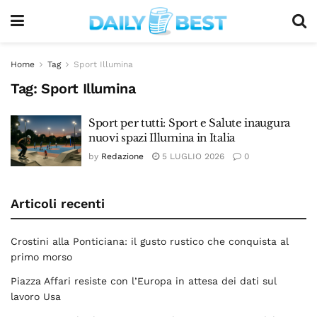
Home
Tag
Sport Illumina
Tag:
Sport Illumina
Sport per tutti: Sport e Salute inaugura
nuovi spazi Illumina in Italia
by
Redazione
5 LUGLIO 2026
0
Articoli recenti
Crostini alla Ponticiana: il gusto rustico che conquista al
primo morso
Piazza Affari resiste con l’Europa in attesa dei dati sul
lavoro Usa