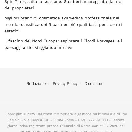
Spin Time, salta la cessione: Gualtieri amareggiato dal no
dei proprietari
Migliori brand di cosmetica ayurvedica professionale nel
mondo: classifica dei 5 partner più qualificati per i centri
estetici
Il fascino del Nord Europa: esplorare i Fiordi Norvegesi e i
paesaggi artici viaggiando in nave
Redazione
Privacy Policy
Disclaimer
Copyright © 2025 Dailybest.it proprietà e gestione multimediale di Too
Bee Srl - Via Cavour 310 - 00184 Roma - P.Iva 17773611003 - Testata
giornalistica registrata presso Tribunale di Roma con n° 87-2025 del
25-09-2025 - Direttore responsabile Francesca Testa