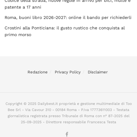
Codice della strada, nuove regole in arrivo per bici, multe e
patente a 17 anni
Roma, buoni libro 2026-2027: online il bando per richiederli
Crostini alla Ponticiana: il gusto rustico che conquista al
primo morso
Redazione
Privacy Policy
Disclaimer
Copyright © 2025 Dailybest.it proprietà e gestione multimediale di Too
Bee Srl - Via Cavour 310 - 00184 Roma - P.Iva 17773611003 - Testata
giornalistica registrata presso Tribunale di Roma con n° 87-2025 del
25-09-2025 - Direttore responsabile Francesca Testa