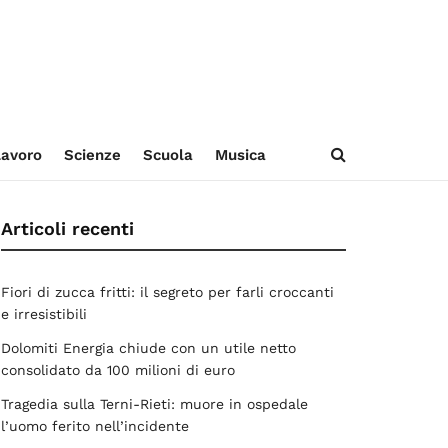
avoro
Scienze
Scuola
Musica
Articoli recenti
Fiori di zucca fritti: il segreto per farli croccanti
e irresistibili
Dolomiti Energia chiude con un utile netto
consolidato da 100 milioni di euro
Tragedia sulla Terni-Rieti: muore in ospedale
l’uomo ferito nell’incidente