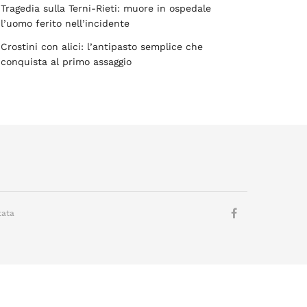
Tragedia sulla Terni-Rieti: muore in ospedale
l’uomo ferito nell’incidente
Crostini con alici: l’antipasto semplice che
conquista al primo assaggio
tata