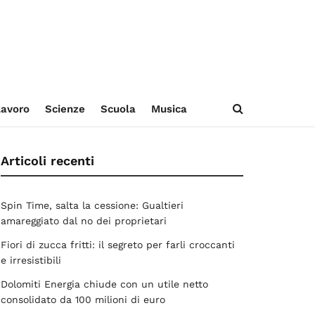
avoro
Scienze
Scuola
Musica
Articoli recenti
Spin Time, salta la cessione: Gualtieri
amareggiato dal no dei proprietari
Fiori di zucca fritti: il segreto per farli croccanti
e irresistibili
Dolomiti Energia chiude con un utile netto
consolidato da 100 milioni di euro