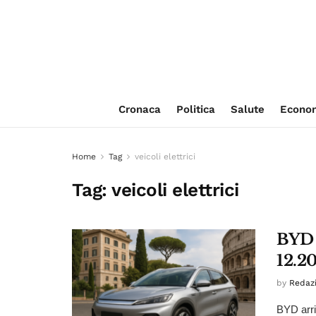
Cronaca
Politica
Salute
Econo
Home
Tag
veicoli elettrici
Tag:
veicoli elettrici
BYD a
12.2
by
Redaz
BYD arriv