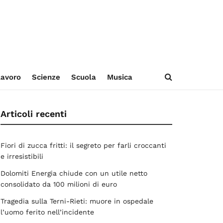
avoro
Scienze
Scuola
Musica
Articoli recenti
Fiori di zucca fritti: il segreto per farli croccanti
e irresistibili
Dolomiti Energia chiude con un utile netto
consolidato da 100 milioni di euro
Tragedia sulla Terni-Rieti: muore in ospedale
l’uomo ferito nell’incidente