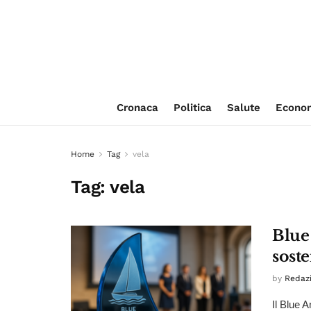
Cronaca
Politica
Salute
Econo
Home
Tag
vela
Tag:
vela
Blue
sost
by
Redaz
Il Blue 