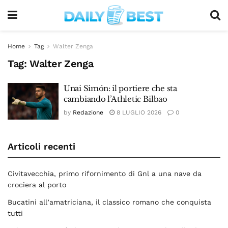
Home
Tag
Walter Zenga
Tag:
Walter Zenga
Unai Simón: il portiere che sta
cambiando l’Athletic Bilbao
by
Redazione
8 LUGLIO 2026
0
Articoli recenti
Civitavecchia, primo rifornimento di Gnl a una nave da
crociera al porto
Bucatini all’amatriciana, il classico romano che conquista
tutti