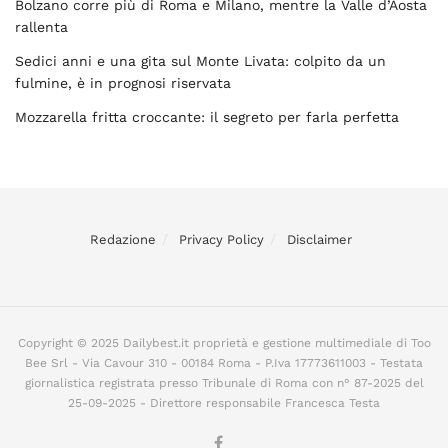
Bolzano corre più di Roma e Milano, mentre la Valle d’Aosta
rallenta
Sedici anni e una gita sul Monte Livata: colpito da un
fulmine, è in prognosi riservata
Mozzarella fritta croccante: il segreto per farla perfetta
Redazione
Privacy Policy
Disclaimer
Copyright © 2025 Dailybest.it proprietà e gestione multimediale di Too
Bee Srl - Via Cavour 310 - 00184 Roma - P.Iva 17773611003 - Testata
giornalistica registrata presso Tribunale di Roma con n° 87-2025 del
25-09-2025 - Direttore responsabile Francesca Testa