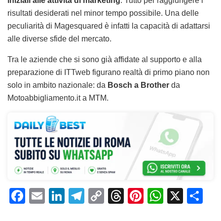
iniziali alle attività di marketing
. Tutto per raggiungere i
risultati desiderati nel minor tempo possibile. Una delle
peculiarità di Magesquared è infatti la capacità di adattarsi
alle diverse sfide del mercato.
Tra le aziende che si sono già affidate al supporto e alla
preparazione di ITTweb figurano realtà di primo piano non
solo in ambito nazionale: da
Bosch a Brother
da
Motoabbigliamento.it a MTM.
F
E
Li
T
C
T
Pi
W
X
C
a
m
n
el
o
h
n
h
o