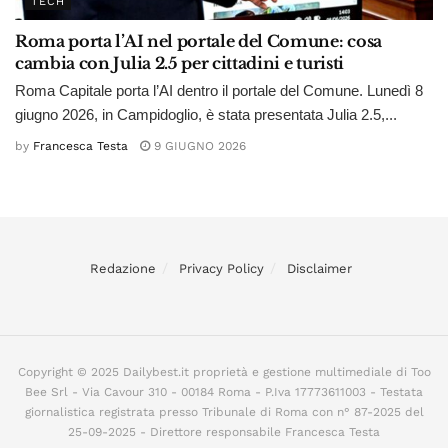
TECH
Roma porta l’AI nel portale del Comune: cosa
cambia con Julia 2.5 per cittadini e turisti
Roma Capitale porta l’AI dentro il portale del Comune. Lunedì 8
giugno 2026, in Campidoglio, è stata presentata Julia 2.5,...
by
Francesca Testa
9 GIUGNO 2026
Redazione
Privacy Policy
Disclaimer
Copyright © 2025 Dailybest.it proprietà e gestione multimediale di Too
Bee Srl - Via Cavour 310 - 00184 Roma - P.Iva 17773611003 - Testata
giornalistica registrata presso Tribunale di Roma con n° 87-2025 del
25-09-2025 - Direttore responsabile Francesca Testa