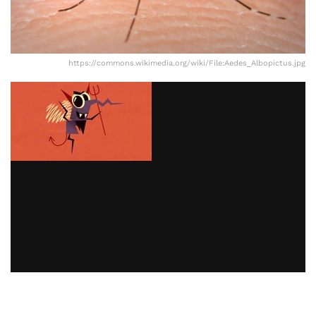
https://commons.wikimedia.org/wiki/File:Aedes_Albopictus.jpg