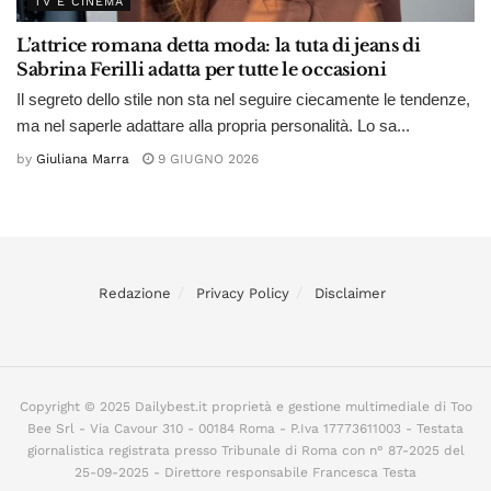
TV E CINEMA
L’attrice romana detta moda: la tuta di jeans di
Sabrina Ferilli adatta per tutte le occasioni
Il segreto dello stile non sta nel seguire ciecamente le tendenze,
ma nel saperle adattare alla propria personalità. Lo sa...
by
Giuliana Marra
9 GIUGNO 2026
Redazione
Privacy Policy
Disclaimer
Copyright © 2025 Dailybest.it proprietà e gestione multimediale di Too
Bee Srl - Via Cavour 310 - 00184 Roma - P.Iva 17773611003 - Testata
giornalistica registrata presso Tribunale di Roma con n° 87-2025 del
25-09-2025 - Direttore responsabile Francesca Testa