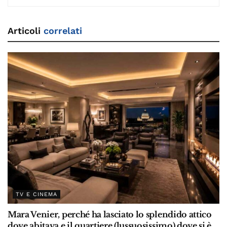
Articoli
correlati
TV E CINEMA
Mara Venier, perché ha lasciato lo splendido attico
dove abitava e il quartiere (lussuosissimo) dove si è