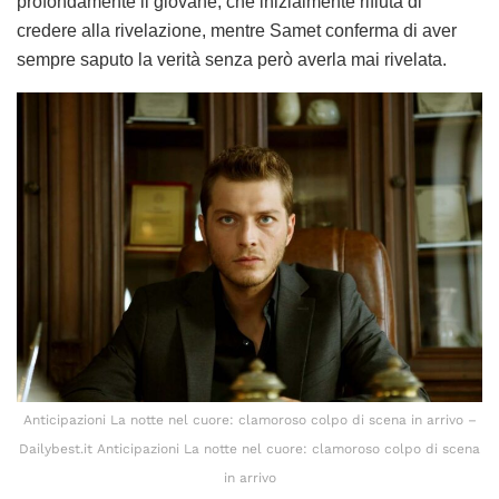
profondamente il giovane, che inizialmente rifiuta di
credere alla rivelazione, mentre Samet conferma di aver
sempre saputo la verità senza però averla mai rivelata.
Anticipazioni La notte nel cuore: clamoroso colpo di scena in arrivo –
Dailybest.it Anticipazioni La notte nel cuore: clamoroso colpo di scena
in arrivo