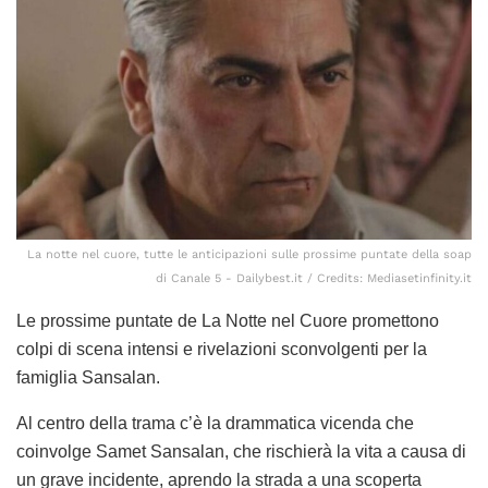
La notte nel cuore, tutte le anticipazioni sulle prossime puntate della soap
di Canale 5 - Dailybest.it / Credits: Mediasetinfinity.it
Le prossime puntate de La Notte nel Cuore promettono
colpi di scena intensi e rivelazioni sconvolgenti per la
famiglia Sansalan.
Al centro della trama c’è la drammatica vicenda che
coinvolge Samet Sansalan, che rischierà la vita a causa di
un grave incidente, aprendo la strada a una scoperta