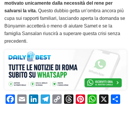
motivato unicamente dalla necessità del rene per
salvarsi la vita.
Questo dubbio getta un’ombra ancora più
cupa sui rapporti familiari, lasciando aperta la domanda se
Bünyamin accetterà o meno di aiutare Samet e se la
famiglia Sansalan riuscirà a superare questa crisi senza
precedenti.
F
E
Li
T
C
T
Pi
W
X
C
a
m
n
el
o
h
n
h
o
c
ai
k
e
p
re
te
at
n
e
l
e
gr
y
a
re
s
di