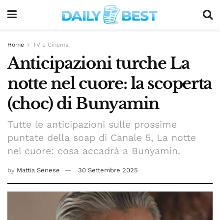
Home
TV e Cinema
Anticipazioni turche La
notte nel cuore: la scoperta
(choc) di Bunyamin
Tutte le anticipazioni sulle prossime
puntate della soap di Canale 5, La notte
nel cuore: cosa accadrà a Bunyamin.
by
Mattia Senese
30 Settembre 2025