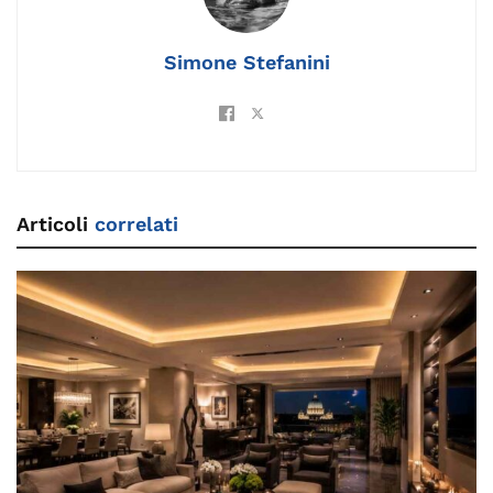
o
k
p
k
Simone Stefanini
Articoli
correlati