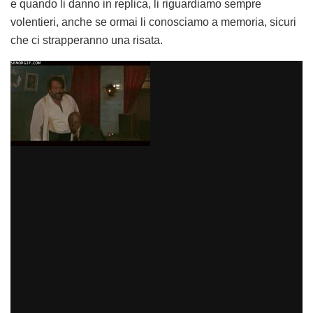
e quando li danno in replica, li riguardiamo sempre
volentieri, anche se ormai li conosciamo a memoria, sicuri
che ci strapperanno una risata.