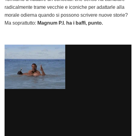
radicalmente trame vecchie e iconiche per adattarle alla
morale odierna quando si possono scrivere nuove storie?
Ma soprattutto:
Magnum P.I. ha i baffi, punto.