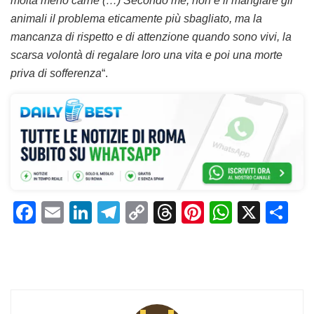
molta meno carne (…) Secondo me, non è il mangiare gli
animali il problema eticamente più sbagliato, ma la
mancanza di rispetto e di attenzione quando sono vivi, la
scarsa volontà di regalare loro una vita e poi una morte
priva di sofferenza
“.
F
E
Li
T
C
T
Pi
W
X
C
a
m
n
el
o
h
n
h
o
c
ai
k
e
p
re
te
at
n
e
l
e
gr
y
a
re
s
di
b
dI
a
Li
d
st
A
vi