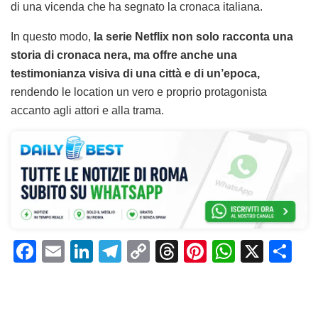
di una vicenda che ha segnato la cronaca italiana.
In questo modo,
la serie Netflix non solo racconta una
storia di cronaca nera, ma offre anche una
testimonianza visiva di una città e di un’epoca,
rendendo le location un vero e proprio protagonista
accanto agli attori e alla trama.
F
E
Li
T
C
T
Pi
W
X
C
a
m
n
el
o
h
n
h
o
c
ai
k
e
p
re
te
at
n