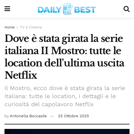
Home
TV e Cinema
Dove è stata girata la serie
italiana II Mostro: tutte le
location dell’ultima uscita
Netflix
Il Mostro, ecco dove è stata girata la serie
italiana: tutte le location, i dettagli e le
curiosità del capolavoro Netflix
by
Antonella Boccasile
25 Ottobre 2025